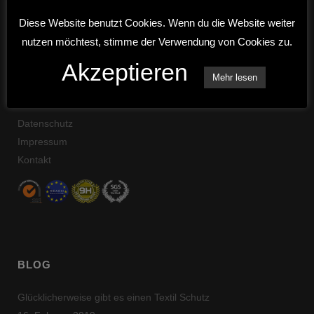
38118 Braunschweig
Diese Website benutzt Cookies. Wenn du die Website weiter
nutzen möchtest, stimme der Verwendung von Cookies zu.
Email:
kontakt@ceramic-pro.de
Akzeptieren
Büro: +49 531 87897810
Mehr lesen
Mobil: +49 170 5127422
Datenschutz
Impressum
Kontakt
BLOG
Glücklicherweise gibt es einen Textil Schutz