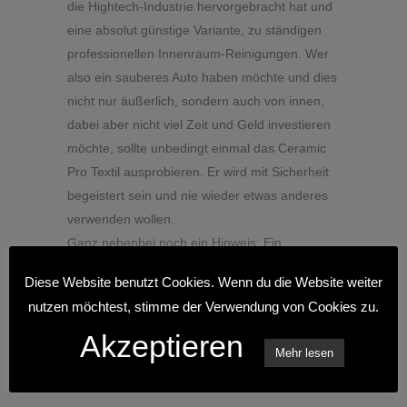
die Hightech-Industrie hervorgebracht hat und
eine absolut günstige Variante, zu ständigen
professionellen Innenraum-Reinigungen. Wer
also ein sauberes Auto haben möchte und dies
nicht nur äußerlich, sondern auch von innen,
dabei aber nicht viel Zeit und Geld investieren
möchte, sollte unbedingt einmal das Ceramic
Pro Textil ausprobieren. Er wird mit Sicherheit
begeistert sein und nie wieder etwas anderes
verwenden wollen.
Ganz nebenbei noch ein Hinweis: Ein
gepflegter Innenraum erhöht den
Diese Website benutzt Cookies. Wenn du die Website weiter
Wiederverkaufswert jedes Gebrauchtwagens
nutzen möchtest, stimme der Verwendung von Cookies zu.
um ein Vielfaches!
Akzeptieren
Mehr lesen
NEUESTE BEITRÄGE