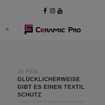
16 FEB.
GLÜCKLICHERWEISE
GIBT ES EINEN TEXTIL
SCHUTZ
Posted at 23:32h
in
Allgemein
by
webmaster